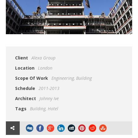
Client
Alexa Group
Location
London
Scope Of Work
Engineering, Building
Schedule
2011-2013
Architect
Johnny Ive
Tags
Building
,
Hotel